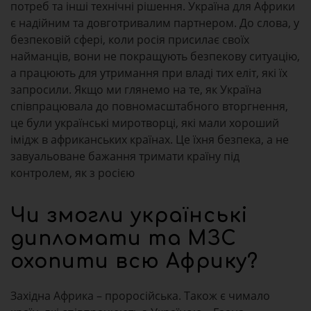
потреб та інші технічні рішення. Україна для Африки
є надійним та довготривалим партнером. До слова, у
безпековій сфері, коли росія присилає своїх
найманців, вони не покращують безпекову ситуацію,
а працюють для утримання при владі тих еліт, які їх
запросили. Якщо ми глянемо на те, як Україна
співпрацювала до повномасштабного вторгнення,
це були українські миротворці, які мали хороший
імідж в африканських країнах. Це їхня безпека, а не
завуальоване бажання тримати країну під
контролем, як з росією
Чи змогли українські
дипломати та МЗС
охопити всю Африку?
Західна Африка – проросійська. Також є чимало