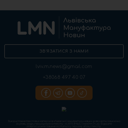
ЗВ’ЯЗАТИСЯ З НАМИ
lviv.m.news@gmail.com
+38068 497 40 07
Використання текстових матеріалів «Львівської мануфактури новин» дозволяється виключно
за умови згадки першоджерела тексту – «LMN» (https://www.lmn.in.ua). Відкрите
гіперпосилання повинне міститися у першому абзаці тексту.