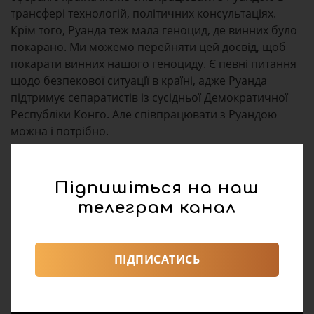
трансфері технологій, політичних консультаціях.
Крім того, Руанда теж мала геноцид, де винних було
покарано. Ми можемо перейняти цей досвід, щоб
покарати винних нашого геноциду. Є певні питання
щодо безпекової ситуації в країні, адже Руанда
підтримує сепаратистів із сусідньої Демократичної
Республіки Конго. Але співпрацювати з Руандою
можна і потрібно.
Підпишіться на наш
телеграм канал
ПІДПИСАТИСЬ