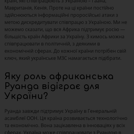
країн, які співпрацюють з Україною – Гаана,
Мавританія, Кенія. Проте на ці країни постійно
здійснюються інформаційні проросійські атаки з
метою дискредитувати співпрацю з Україною. Ми не
можемо сказати, що вся Африка підтримує росію —
більшість країн Африки за Україну. З кимось можна
співпрацювати в політичній, з деякими в
економічній сферах. До кожної країни потрібен свій
ключ, який українське МЗС намагається підібрати.
Яку роль африканська
Руанда відіграє для
України?
Руанда завжди підтримує Україну в Генеральній
асамблеї ООН. Ця країна розвивається технологічно
та економічно. Вона зацікавлена в інноваціях у всіх
сферах. Україна може співпрацювати з Руандою в