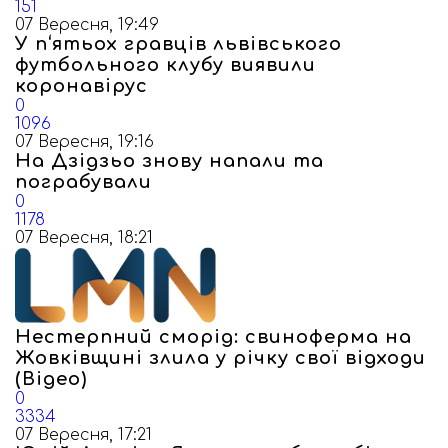
151
07 Вересня, 19:49
У п‘ятьох гравців львівського
футбольного клубу виявили
коронавірус
0
1096
07 Вересня, 19:16
На Дзідзьо знову напали та
пограбували
0
1178
07 Вересня, 18:21
Нестерпний сморід: свиноферма на
Жовківщині злила у річку свої відходи
(Відео)
0
3334
07 Вересня, 17:21