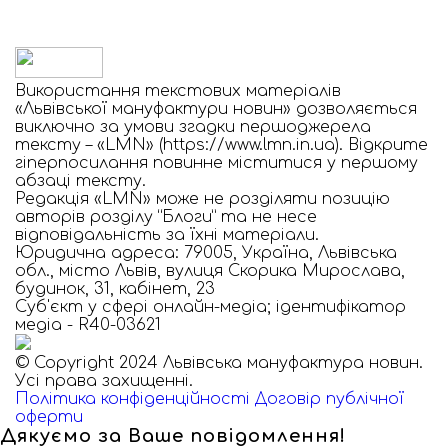
Використання текстових матеріалів
«Львівської мануфактури новин» дозволяється
виключно за умови згадки першоджерела
тексту – «LMN» (https://www.lmn.in.ua). Відкрите
гіперпосилання повинне міститися у першому
абзаці тексту.
Редакція «LMN» може не розділяти позицію
авторів розділу “Блоги” та не несе
відповідальність за їхні матеріали.
Юридична адреса: 79005, Україна, Львівська
обл., місто Львів, вулиця Скорика Мирослава,
будинок, 31, кабінет, 23
Cуб'єкт у сфері онлайн-медіа; ідентифікатор
медіа - R40-03621
© Copyright 2024 Львівська мануфактура новин.
Усі права захищенні.
Політика конфіденційності
Договір публічної
оферти
Дякуємо за Ваше повідомлення!