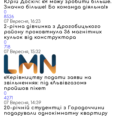
Юрій Доскіч: «Я можу зробити більше.
Значно більше! Бо команда діяльна!»
0
8526
07 Вересня, 16:23
2-річна дівчинка з Дрогобицького
району проковтнула 36 магнітних
кульок від конструктора
0
718
07 Вересня, 15:32
«Керівництву подати заяви на
звільнення»: під «Львівгазом»
пройшов пікет
0
4271
07 Вересня, 14:39
20-річній студентці з Городоччини
подарували однокімнатну квартиру