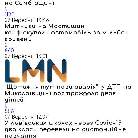
на Самбірщині
0
1183
07 Вересня, 13:48
Митники на Мостищині
конфіскували автомобіль за мільйон
гривень
0
860
07 Вересня, 13:01
“Щотижня тут нова аварія”: у ДТП на
Миколаївщині постраждало двоє
дітей
0
586
07 Вересня, 12:07
У львівських школах через Covid-19
два класи перевели на дистанційне
навчання