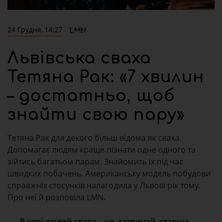
24 Грудня, 14:27
Львівська сваха
Тетяна Рак: «7 хвилин
– достатньо, щоб
знайти свою пару»
Тетяна Рак для декого більш відома як сваха.
Допомагає людям краще пізнати одне одного та
зійтись багатьом парам. Знайомить їх під час
швидких побачень. Американську модель побудови
справжніх стосунків налагодила у Львові рік тому.
Про неї й розповіла LMN.
В уяві людей сваха – це, зазвичай, старша