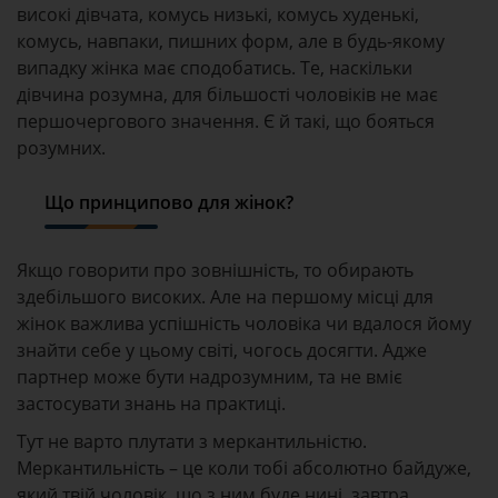
високі дівчата, комусь низькі, комусь худенькі,
комусь, навпаки, пишних форм, але в будь-якому
випадку жінка має сподобатись. Те, наскільки
дівчина розумна, для більшості чоловіків не має
першочергового значення. Є й такі, що бояться
розумних.
Що принципово для жінок?
Якщо говорити про зовнішність, то обирають
здебільшого високих. Але на першому місці для
жінок важлива успішність чоловіка чи вдалося йому
знайти себе у цьому світі, чогось досягти. Адже
партнер може бути надрозумним, та не вміє
застосувати знань на практиці.
Тут не варто плутати з меркантильністю.
Меркантильність – це коли тобі абсолютно байдуже,
який твій чоловік, що з ним буде нині, завтра,