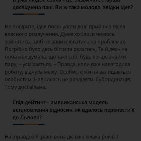
досвідчена пані. Ви ж така молода, звідки ідея?
Не повірите, ідея поєднувати долі прийшла після
власного розлучення. Дуже хотілося чимось
зайнятись, щоб не зациклюватись на проблемах.
Потрібно було десь бігти та рухатись. Та й десь на
початках думала, що так і собі буде легше знайти
пару, – усміхається. – Правда, коли вже налагодила
роботу, відчула межу. Особисте життя залишається
особистим. Навчилась це розділяти. Субординація.
Тому досі вільна.
Спід-дейтинг – американська модель
встановлення відносин, як вдалось перенести її
до Львова?
Насправді в Україні вона діє вже кілька років. І