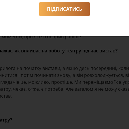
авою виконувати гімн України. Оперний єдиний театр в к
ПІДПИСАТИСЬ
 духу. З іншого боку, це вшанування пам’яті тих, хто заг
ається дуже гармонійно і глядач підтримує цю нашу ініці
ися до всіх театрів, щоб вони також запровадили цю прак
і моменти, про які я говорив раніше.
важає, як впливає на роботу театру під час вистав?
ивога на початку вистави, а якщо десь посередині, коли
нитися і потім починати знову, а він розхолоджується, ві
 глядачів це, можливо, простіше. Ми переміщаємо їх в укр
еатру, чекає, отже, є потреба. Але загалом я не можу сказ
истав.
атру?