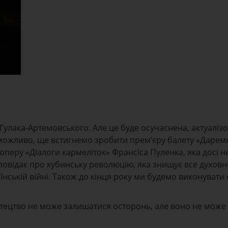
Гулака-Артемовського. Але це буде осучаснена, актуаліз
можливо, ще встигнемо зробити прем’єру балету «Дарем
оперу «Діалоги кармеліток» Франсіса Пуленка, яка досі н
овідає про кубинську революцію, яка знищує все духовне,
їнській війні. Також до кінця року ми будемо виконувати
стецтво не може залишатися осторонь, але воно не може 