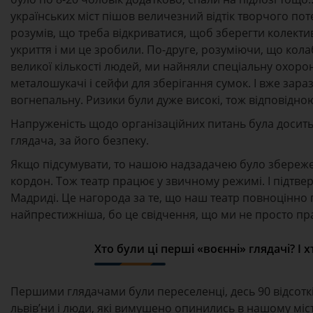
українських міст пішов величезний відтік творчого потен
розумів, що треба відкриватися, щоб зберегти колектив
укриття і ми це зробили. По-друге, розуміючи, що колаб
великої кількості людей, ми найняли спеціальну охорон
металошукачі і сейфи для зберігання сумок. І вже зар
вогнепальну. Ризики були дуже високі, тож відповідною
Напруженість щодо організаційних питань була досить в
глядача, за його безпеку.
Якщо підсумувати, то нашою надзадачею було збереженн
кордон. Тож театр працює у звичному режимі. І підтве
Мадриді. Це нагорода за те, що наш театр повноцінно пр
найпрестижніша, бо це свідчення, що ми не просто пр
Хто були ці перші «воєнні» глядачі? І
Першими глядачами були переселенці, десь 90 відсотків.
львів’ни і люди, які вимушено опинились в нашому міст