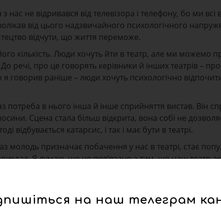
 нас не відривався від телевізора і телефону, бо ми всі 
ідволікав від цього надзвичайного психологічного напруж
стецтво відчути, що життя переможе.
його кількість. Люди хочуть йти в театр, але ми можемо 
ті. До речі, про це говорять керівники й інших театрів – п
що я говорив раніше – люди хочуть психологічно відпочити
аз потреба в нього інша й інше сприйняття вистав. Він сп
носини. Сцена стала більш відкрита, вона собі не дозволя
і відбувається катарсис, і так і має бути в театрі.
з молодь призначає побачення у нас в театрі, стає поп
риклад. Я думаю, що це пов’язано з тим, що наш театр а
Український прорив», завдяки якій міняється стилістика
дпишіться на наш телеграм ка
 порівнянні з довоєнним станом?