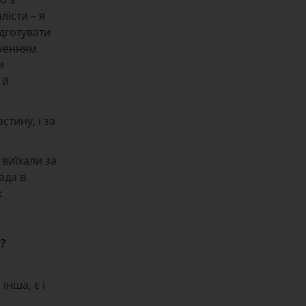
лісти – я
ідготувати
пченням
и
 й
тину, і за
виїхали за
ада в
к
?
інша, є і