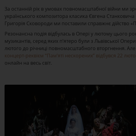
За останній рік в умовах повномасштабної війни ми зр
українського композитора класика Євгена Станковича 
Григорія Сковороди ми поставили справжнє дійство «П
Резонансна подія відбулась в Опері у лютому цього ро
музикантів, серед яких п’ятеро були з Львівської Опери
лютого до річниці повномасштабного вторгнення. Але
концерт-реквієм “Пам’яті нескорених” відбувся 22 люто
онлайн на весь світ.