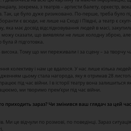
ціалу, зокрема, з театрів – артисти балету, оркестр, вока
. Так, це було дуже ризиковано. По-перше, треба було п
оранти є всюди, не лише на Сході і Півдні, а театр є ску
у, яка має досвід відслідковування людей в масі, закупил
аз можу сказати, що виявляли не лише холодну зброю, але
 була й підготовка.
исока. Тому що ми переживали і за сцену – за творчу час
я колективу і нам це вдалося. У нас лише кілька людей 
рдженням цьому стала нагорода, яку я отримав 28 листоп
ацює під час війни. І в історії театру вона залишиться я
ацюємо, ми творимо прем’єри під час війни.
 хто приходить зараз? Чи змінився ваш глядач за цей час
 Ми це відчули по розмові, по поведінці. Зараз ситуація 
і.