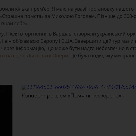
обили кілька прем’єр. Я маю на увазі постановку нашого
«Страшна помста» за Миколою Гоголем. Пізніше до 300-
ізнай себе».
ку. Після вторгнення в Варшаві створили український орк
, і він об’їхав всю Європу і США. Завершити цей тур мали 
 через інформацію, що може бути надто небезпечно в ст
го на сцені Львівської Опери
. Це була подія, яку ми тра
Концерт-реквієм «Пам’яті нескорених»