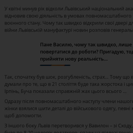
У квітні минув рік відколи Львівський національний ак
відновив свою діяльність в умовах повномасштабного 
воєнного стану. Чому так швидко відкрили свої двері 
війни Львівській мануфактурі новин розповів генераль
Пане Василю, чому так швидко, лише 
повертатися до роботи? Пригадую, тод
прийняти нову реальність…
Так, спочатку був шок, розгубленість, страх… Тому що в
думали про те, що в 21 століття буде така жорстока і ц
Ірпінь, Буча показали справжній жах цього всього …
Одразу після повномасштабного наступу члени нашого 
жінки взялися шити деталі до військового одягу, певні
щоб допомогти.
З іншого боку Львів перетворився у Вавилон – зі Сходу
було по 8-20 чоловік додатково, спали на підлозі тощ