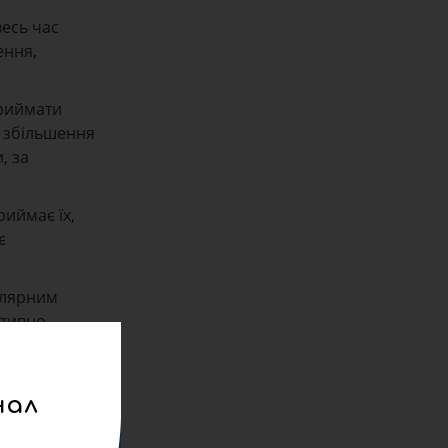
весь час
ення,
приймати
ро збільшення
, за
риймає їх,
є
улярним
ктивно
, форми,
нал