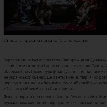
Опера "Страшна помста" Є.Станковича
Зараз же ми готуємо прем’єру «Запорожця за Дунаєм» 
зі зміненим сюжетом і аранжованою музикою. Також, 
обережність». І якщо буде фінансування, то поставимо 
на українських сценах. Це фантастичний твір, який розп
перегук з тим, що ми бачимо в сучасній російсько-укра
«Псальми війни» Євгена Станковича…
Якщо говорити про вплив війни, то без цього ніяк. Ми
буквальним, мистецтво передає зміст через метафори.