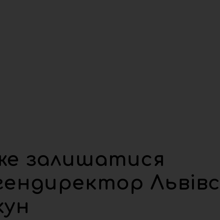
же залишатися
 гендиректор Львівс
кун