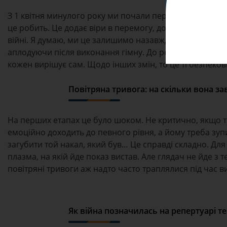
З 1 квітня минулого року ми почали перед кожною вист
це робить. Це додає віри в перемогу, додає переможного
війні. Я думаю, ми це залишимо назавжди, бо це відбув
аплодуючи після виконання гімну. До речі, ми звернул
кожен вирішує сам. Щодо інших змін, то це ті безпеков
Повітряна тривога: на скільки вона за
На перших етапах це було шоком. Не критично, якщо тр
емоційно доходить до певного рівня, а йому треба зупи
загубити той накал, який був… Це справді складно. Для
плазма, на якій йде показ вистав. Але глядач не йде з т
повітряні тривоги аж надто часто траплялися під час в
Як війна позначилась на репертуарі те