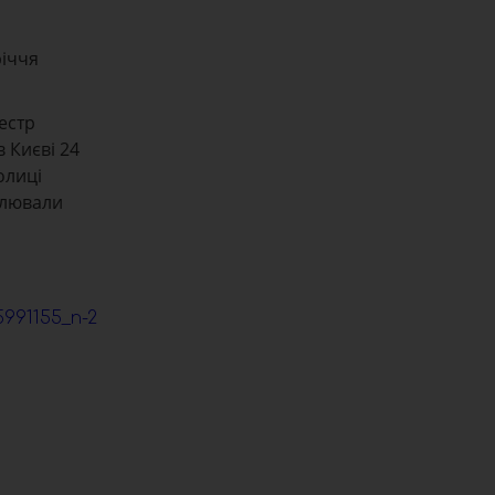
річчя
естр
в Києві 24
олиці
нслювали