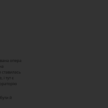
ована опера
на
е ставилась
 і тут є
 ораторію
бути й