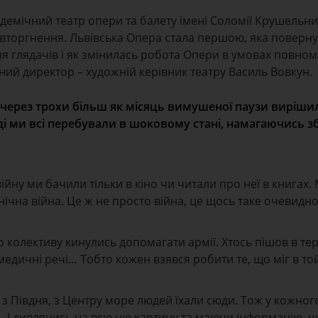
адемічний театр опери та балету імені Соломії Крушельн
вторгнення. Львівська Опера стала першою, яка поверну
для глядачів і як змінилась робота Опери в умовах повно
ний директор – художній керівник театру Василь Вовкун.
через трохи більш як місяць вимушеної паузи виріши
і ми всі перебували в шоковому стані, намагаючись зб
ійну ми бачили тільки в кіно чи читали про неї в книгах.
инічна війна. Це ж не просто війна, це щось таке очевидн
колективу кинулись допомагати армії. Хтось пішов в те
 медичні речі… Тобто кожен взявся робити те, що міг в то
, з Півдня, з Центру море людей їхали сюди. Тож у кожно
о… І дивлячись на всю цю картину та маючи інформацію, щ