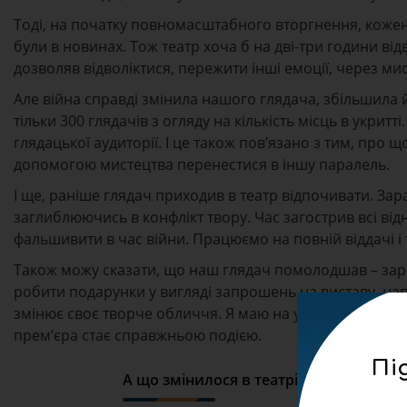
Тоді, на початку повномасштабного вторгнення, кожен з
були в новинах. Тож театр хоча б на дві-три години в
дозволяв відволіктися, пережити інші емоції, через ми
Але війна справді змінила нашого глядача, збільшила 
тільки 300 глядачів з огляду на кількість місць в укрит
глядацької аудиторії. І це також пов’язано з тим, про 
допомогою мистецтва перенестися в іншу паралель.
І ще, раніше глядач приходив в театр відпочивати. Зар
заглиблюючись в конфлікт твору. Час загострив всі від
фальшивити в час війни. Працюємо на повній віддачі і тод
Також можу сказати, що наш глядач помолодшав – зара
робити подарунки у вигляді запрошень на виставу, нап
змінює своє творче обличчя. Я маю на увазі програму «
прем’єра стає справжньою подією.
Пі
А що змінилося в театрі для глядача у