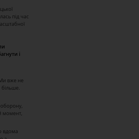
ицької
лась під час
масштабної
ли
агнути і
 Ми вже не
о більше.
роборону,
й момент,
го вдома
о з