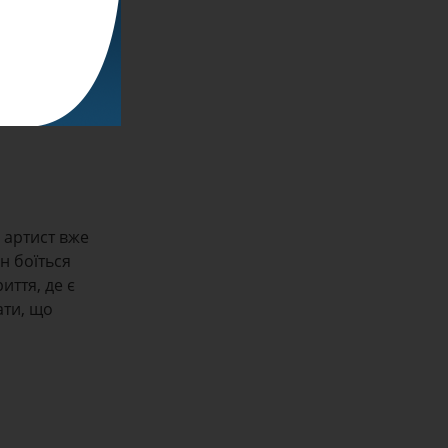
раїні, який
инув у цій
ативу,
тику, але
 артист вже
н боїться
иття, де є
ати, що