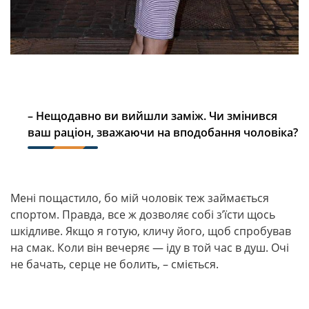
– Нещодавно ви вийшли заміж. Чи змінився
ваш раціон, зважаючи на вподобання чоловіка?
Мені пощастило, бо мій чоловік теж займається
спортом. Правда, все ж дозволяє собі з’їсти щось
шкідливе. Якщо я готую, кличу його, щоб спробував
на смак. Коли він вечеряє — іду в той час в душ. Очі
не бачать, серце не болить, – сміється.