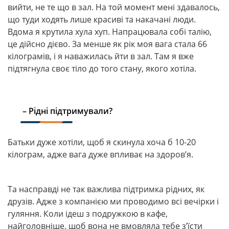
вийти, не те що в зал. На той момент мені здавалось,
що туди ходять лише красиві та накачані люди.
Вдома я крутила хула хуп. Напрацювала собі талію,
це дійсно дієво. За менше як рік моя вага стала 66
кілограмів, і я наважилась йти в зал. Там я вже
підтягнула своє тіло до того стану, якого хотіла.
– Рідні підтримували?
Батьки дуже хотіли, щоб я скинула хоча б 10-20
кілограм, адже вага дуже впливає на здоров’я.
Та насправді не так важлива підтримка рідних, як
друзів. Адже з компанією ми проводимо всі вечірки і
гуляння. Коли ідеш з подружкою в кафе,
найголовніше, щоб вона не вмовляла тебе з’їсти