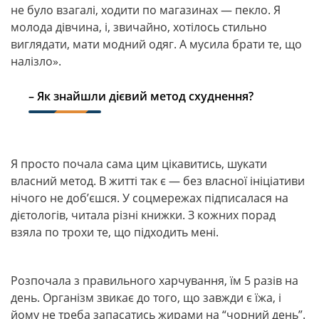
не було взагалі, ходити по магазинах — пекло. Я
молода дівчина, і, звичайно, хотілось стильно
виглядати, мати модний одяг. А мусила брати те, що
налізло».
– Як знайшли дієвий метод схуднення?
Я просто почала сама цим цікавитись, шукати
власний метод. В житті так є — без власної ініціативи
нічого не доб’єшся. У соцмережах підписалася на
дієтологів, читала різні книжки. З кожних порад
взяла по трохи те, що підходить мені.
Розпочала з правильного харчування, їм 5 разів на
день. Організм звикає до того, що завжди є їжа, і
йому не треба запасатись жирами на “чорний день”.