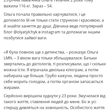
25-річна львів’янка Ольга Тильчик 2 роки тому
важила 116 кг. Зараз – 54.
Ольга почала правильно харчуватися, і це
допомогло їй не тільки стати стрункою і красивою, а
й знайти заняття до душі. Дівчина веде популярний
блог @olyatylchyk в instagram та допомагає іншим
позбутися зайвої ваги.
«Я була повною ще з дитинства, – розказує Ольга
LMN. – З віком вага тільки збільшувалася. Батьки
звертались до дієтологів, ті розписували, що і скільки
можна їсти. Я втрачала декілька кілограм, а потім
набирала ще більше. Грубо кажучи, людина просто
себе морить голодом, а потім організм запасається
жирами.
Серйозно вирішила худнути у 23 роки. Змучилася від
такого життя, ставлення людей до мене. Бо ж усі
спершу дивляться на зовнішність. Особистого життя