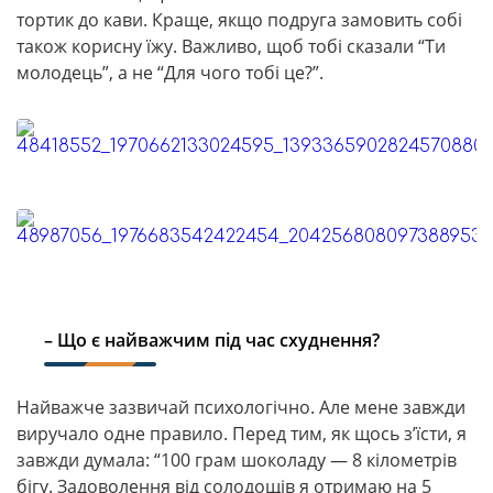
тортик до кави. Краще, якщо подруга замовить собі
також корисну їжу. Важливо, щоб тобі сказали “Ти
молодець”, а не “Для чого тобі це?”.
– Що є найважчим під час схуднення?
Найважче зазвичай психологічно. Але мене завжди
виручало одне правило. Перед тим, як щось з’їсти, я
завжди думала: “100 грам шоколаду — 8 кілометрів
бігу. Задоволення від солодощів я отримаю на 5