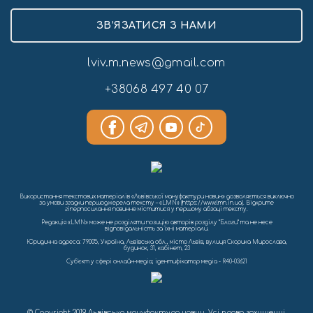
ЗВ’ЯЗАТИСЯ З НАМИ
lviv.m.news@gmail.com
+38068 497 40 07
Використання текстових матеріалів «Львівської мануфактури новин» дозволяється виключно
за умови згадки першоджерела тексту – «LMN» (https://www.lmn.in.ua). Відкрите
гіперпосилання повинне міститися у першому абзаці тексту.
Редакція «LMN» може не розділяти позицію авторів розділу “Блоги” та не несе
відповідальність за їхні матеріали.
Юридична адреса: 79005, Україна, Львівська обл., місто Львів, вулиця Скорика Мирослава,
будинок, 31, кабінет, 23
Cуб'єкт у сфері онлайн-медіа; ідентифікатор медіа - R40-03621
© Copyright 2019 Львівська мануфактура новин. Усі права захищенні.