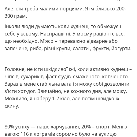
Але їсти треба малими порціями. Я їм близько 200-
300 грам.
Інколи люди думають, коли худнеш, то обмежуєш
себе у всьому. Насправді ні. У моєму раціоні є все,
що необхідно. М’ясо – переважно відварне або
запечене, риба, різні крупи, салати , фрукти, йогурти.
Головне, не їсти шкідливої їжі, коли активно худнеш –
чіпсів, сухариків, фаст-фудів, смаженого, копченого.
Зараз в мене стабільна вага і я можу собі дозволити
з’їсти хот-дог. Звичайно, не кожного дня, але можу.
Можливо, я наберу 1-2 кіло, але потім швидко їх
скину.
80% успіху — наше харчування, 20% – спорт. Мені з
вагою 116 кілограмів соромно було на вулицю