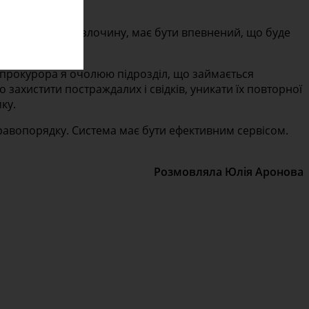
остраждалим від злочину, має бути впевнений, що буде
нпрокурора я очолюю підрозділ, що займається
захистити постраждалих і свідків, уникати їх повторної
ку.
равопорядку. Система має бути ефективним сервісом.
Розмовляла Юлія Аронова