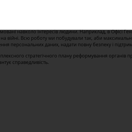
 держава. Саме в такій послідовності. Кожен, хто став п
використаю це слово – людиноцентричність.
овані навколо інтересів людини. Наприклад, в Офісі Ге
 війні. Всю роботу ми побудували так, аби максимально 
ння персональних даних, надати повну безпеку і підтрим
омплексного стратегічного плану реформування органів п
антує справедливість.