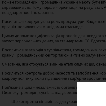
Кожен громадянин і громадянка України мають бути впе
справедливість. Тому перше – орієнтація на результат. 
невідворотності покарання.
Посилиться координуюча роль прокуратури. Вводяться чі
органів, посилюється міжвідомча взаємодія.
Цьому допоможе цифровізація процесів для швидкого об
захист персональних даних, за стандартами ЄС. Вдоскона
Посилиться взаємодія з суспільством, громадським сек
країну. Громадянський сектор також активно залучатиму
Є частина, яка стосується змін на етапі слідчих дій, 
Посилиться контроль доброчесності та запобігання кору
кадрову політику, коли підвищення і кар’єрне зростанн
Пов’язане з цим – незалежність органів правопорядку 
і безпеку громадян, суспільства, держави.
Що конкретно він змінює для українців? Чи стане д