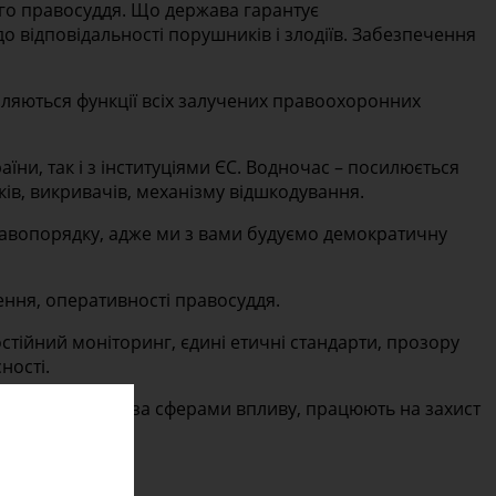
ого правосуддя. Що держава гарантує
до відповідальності порушників і злодіїв. Забезпечення
діляються функції всіх залучених правоохоронних
и, так і з інституціями ЄС. Водночас – посилюється
ків, викривачів, механізму відшкодування.
правопорядку, адже ми з вами будуємо демократичну
шення, оперативності правосуддя.
стійний моніторинг, єдині етичні стандарти, прозору
ності.
за політикою, поза сферами впливу, працюють на захист