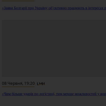
«Заяви Болгарії про Україну об’єктивно працюють в інтересах р
08 Червня, 19:20
«Чим більше ударів по логістиці, тим менше можливостей у во