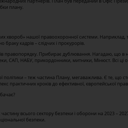
міжнародних партнерів. План був переданий в Офіс През
бки плану.
их хвороб» нашої правоохоронної системи. Наприклад, т
 браку кадрів – слідчих і прокурорів.
в правопорядку. Прибирає дублювання. Нагадаю, що в нас
и, САП, НАБУ, прикордонники, митники, Мінюст. Всі ці 
політики – теж частина Плану, мегаважлива. Є те, що сто
лекс практичних кроків до ефективної, європейської пра
дбачає?
астину всього сектору безпеки і оборони на 2023 – 202
аціональної безпеки.