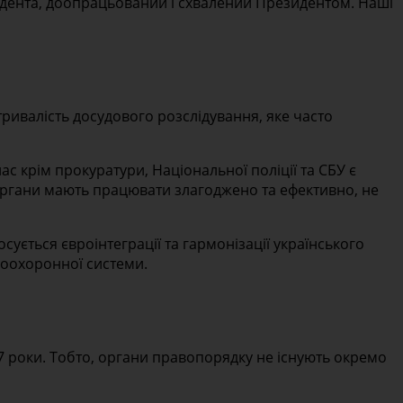
идента, доопрацьований і схвалений Президентом. Наші
ривалість досудового розслідування, яке часто
 крім прокуратури, Національної поліції та СБУ є
органи мають працювати злагоджено та ефективно, не
сується євроінтеграції та гармонізації українського
воохоронної системи.
7 роки. Тобто, органи правопорядку не існують окремо