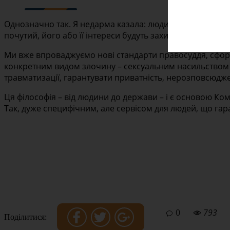
Однозначно так. Я недарма казала: людина, суспільство,
почутий, його або її інтереси будуть захищені. Знову 
Ми вже впроваджуємо нові стандарти правосуддя, сформ
конкретним видом злочину – сексуальним насильством на
травматизації, гарантувати приватність, нерозповсюдже
Ця філософія – від людини до держави – і є основою К
Так, дуже специфічним, але сервісом для людей, що гар
0
793
Поділитися: