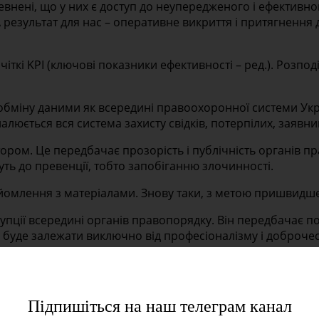
внені, що у них є доступ до неупередженого і ефективн
А результат для нас – оперативне викриття і притягнення 
ткі KPI (ключові показники ефективності – ред.). Розпо
міну даними як всередині правоохоронної системи Україн
люється вся система захисту свідків, потерпілих, заявни
тором. Це передбачає прозорість і публічність органів 
ть до превенції, тобто запобіганню злочинності.
ознайомлення з матеріалами. Знову таки, з метою пришвид
пції всередині органів правопорядку. Він передбачає по
я буде залежати виключно від професіоналізму і доброчес
від зовнішнього та внутрішнього втручання. Органи – по
Підпишіться на наш телеграм канал
ля них більше безпеки і справедливості?