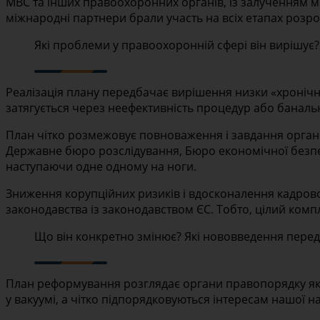
МВС та інших правоохоронних органів, із залученням 
міжнародні партнери брали участь на всіх етапах розро
Які проблеми у правоохоронній сфері він вирішує?
Реалізація плану передбачає вирішення низки «хронічн
затягується через неефективність процедур або банально
План чітко розмежовує повноваження і завдання органі
Державне бюро розслідування, Бюро економічної безпек
наступаючи одне одному на ноги.
Зниження корупційних ризиків і вдосконалення кадрової 
законодавства із законодавством ЄС. Тобто, цілий комп
Що він конкретно змінює? Які нововведення пере
План реформування розглядає органи правопорядку як ч
у вакуумі, а чітко підпорядковуються інтересам нашої н