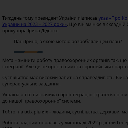
Тиждень тому президент України підписав
указ «Про Ко
України на 2023 – 2027 роки»
. Що він змінює в складній 
прокурора Ірина Діденко.
Пані Ірино, з якою метою розробляли цей план?
Мета – змінити роботу правоохоронних органів так, що в
інтеграції. Але це не просто вимога європейських партн
Суспільство має високий запит на справедливість. Війн
суперактуальне завдання.
Україна чітко визначила євроінтеграцію стратегічною м
до нашої правоохоронної системи.
Тобто, на всіх рівнях – людини, суспільства, держави, 
Робота над ним почалась у листопаді 2022 р., коли Ген