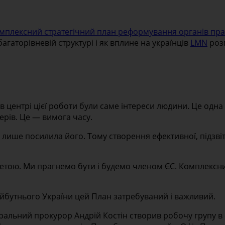
мплексний стратегічний план реформування органів пра
багаторівневій структурі і як вплине на українців
LMN
розп
 центрі цієї роботи були саме інтереси людини. Це одна 
ерів. Це — вимога часу.
а лише посилила його. Тому створення ефективної, підзв
етою. Ми прагнемо бути і будемо членом ЄС. Комплексний
майбутнього України цей План затребуваний і важливий.
еральний прокурор Андрій Костін створив робочу групу в 