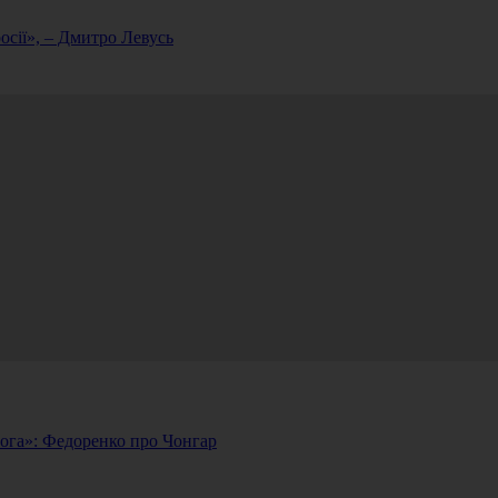
осії», – Дмитро Левусь
рога»: Федоренко про Чонгар