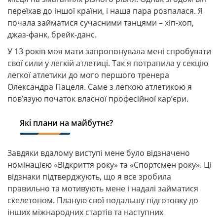
переїхав до іншої країни, і наша пара розпалася. Я
почала займатися сучасними танцями – хіп-хоп,
джаз-фанк, брейк-данс.
У 13 років моя мати запропонувала мені спробувати
свої сили у легкій атлетиці. Так я потрапила у секцію
легкої атлетики до мого першого тренера
Олександра Пацеля. Саме з легкою атлетикою я
пов’язую початок власної професійної кар’єри.
Які плани на майбутнє?
Завдяки вдалому виступі мене було відзначено
номінацією «Відкриття року» та «Спортсмен року». Ці
відзнаки підтверджують, що я все зробила
правильно та мотивують мене і надалі займатися
скелетоном. Планую свої подальшу підготовку до
інших міжнародних стартів та наступних