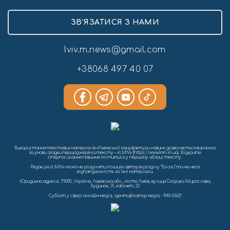
ЗВ’ЯЗАТИСЯ З НАМИ
lviv.m.news@gmail.com
+38068 497 40 07
Використання текстових матеріалів «Львівської мануфактури новин» дозволяється виключно
за умови згадки першоджерела тексту – «LMN» (https://www.lmn.in.ua). Відкрите
гіперпосилання повинне міститися у першому абзаці тексту.
Редакція «LMN» може не розділяти позицію авторів розділу “Блоги” та не несе
відповідальність за їхні матеріали.
Юридична адреса: 79005, Україна, Львівська обл., місто Львів, вулиця Скорика Мирослава,
будинок, 31, кабінет, 23
Cуб'єкт у сфері онлайн-медіа; ідентифікатор медіа - R40-03621