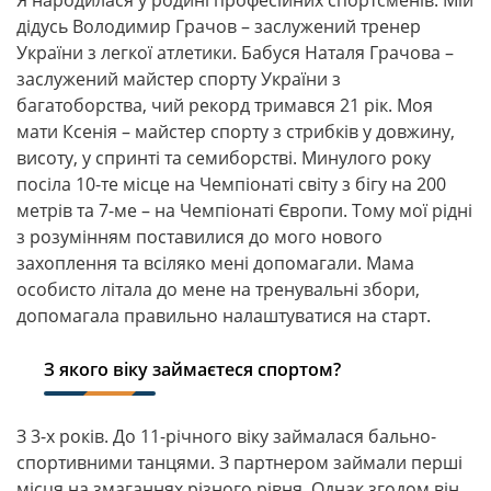
Я народилася у родині професійних спортсменів. Мій
дідусь Володимир Грачов – заслужений тренер
України з легкої атлетики. Бабуся Наталя Грачова –
заслужений майстер спорту України з
багатоборства, чий рекорд тримався 21 рік. Моя
мати Ксенія – майстер спорту з стрибків у довжину,
висоту, у спринті та семиборстві. Минулого року
посіла 10-те місце на Чемпіонаті світу з бігу на 200
метрів та 7-ме – на Чемпіонаті Європи. Тому мої рідні
з розумінням поставилися до мого нового
захоплення та всіляко мені допомагали. Мама
особисто літала до мене на тренувальні збори,
допомагала правильно налаштуватися на старт.
З якого віку займаєтеся спортом?
З 3-х років. До 11-річного віку займалася бально-
спортивними танцями. З партнером займали перші
місця на змаганнях різного рівня. Однак згодом він