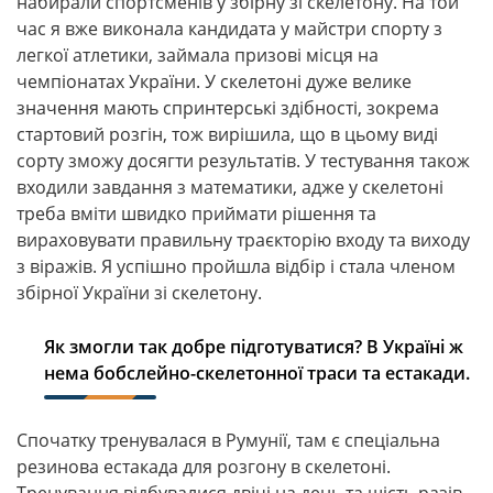
набирали спортсменів у збірну зі скелетону. На той
час я вже виконала кандидата у майстри спорту з
легкої атлетики, займала призові місця на
чемпіонатах України. У скелетоні дуже велике
значення мають спринтерські здібності, зокрема
стартовий розгін, тож вирішила, що в цьому виді
сорту зможу досягти результатів. У тестування також
входили завдання з математики, адже у скелетоні
треба вміти швидко приймати рішення та
вираховувати правильну траєкторію входу та виходу
з віражів. Я успішно пройшла відбір і стала членом
збірної України зі скелетону.
Як змогли так добре підготуватися? В Україні ж
нема бобслейно-скелетонної траси та естакади.
Спочатку тренувалася в Румунії, там є спеціальна
резинова естакада для розгону в скелетоні.