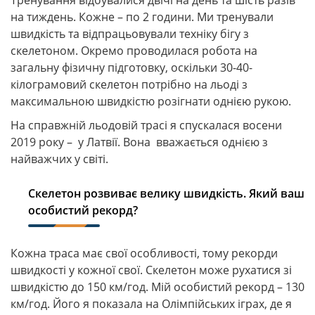
Тренування відбувалися двічі на день та шість разів
на тиждень. Кожне – по 2 години. Ми тренували
швидкість та відпрацьовували техніку бігу з
скелетоном. Окремо проводилася робота на
загальну фізичну підготовку, оскільки 30-40-
кілограмовий скелетон потрібно на льоді з
максимальною швидкістю розігнати однією рукою.
На справжній льодовій трасі я спускалася восени
2019 року – у Латвії. Вона вважається однією з
найважчих у світі.
Скелетон розвиває велику швидкість. Який ваш
особистий рекорд?
Кожна траса має свої особливості, тому рекорди
швидкості у кожної свої. Скелетон може рухатися зі
швидкістю до 150 км/год. Мій особистий рекорд – 130
км/год. Його я показала на Олімпійських іграх, де я