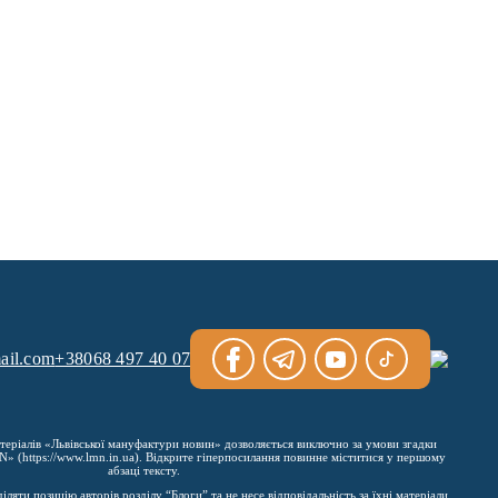
ail.com
+38068 497 40 07
теріалів «Львівської мануфактури новин» дозволяється виключно за умови згадки
 (https://www.lmn.in.ua). Відкрите гіперпосилання повинне міститися у першому
абзаці тексту.
яти позицію авторів розділу “Блоги” та не несе відповідальність за їхні матеріали.