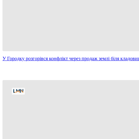
У Городку розгорівся конфлікт через продаж землі біля кладови