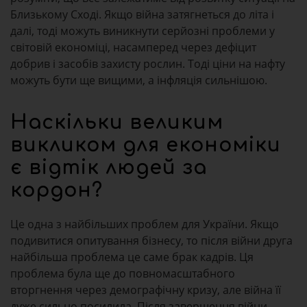
Близькому Сході. Якщо війна затягнеться до літа і
далі, тоді можуть виникнути серйозні проблеми у
світовій економіці, насамперед через дефіцит
добрив і засобів захисту рослин. Тоді ціни на нафту
можуть бути ще вищими, а інфляція сильнішою.
Наскільки великим
викликом для економіки
є відтік людей за
кордон?
Це одна з найбільших проблем для України. Якщо
подивитися опитування бізнесу, то після війни друга
найбільша проблема це саме брак кадрів. Ця
проблема була ще до повномасштабного
вторгнення через демографічну кризу, але війна її
дуже сильно посилила. Після завершення війни