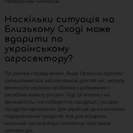
стримуючим чинником.
Наскільки ситуація на
Близькому Сході може
вдарити по
українському
агросектору?
Тут ризики справді великі. Якщо Ормуська протока
залишатиметься заблокованою довгий час, можуть
виникнути серйозні проблеми з добривами і
засобами захисту рослин. Тоді це вплине і на
врожайність, і на собівартість продукції, і на ціни
продуктів харчування. Для українців це означатиме
подорожчання продуктів. Але для аграрних
компаній частину втрат компенсує зростання
світових цін.