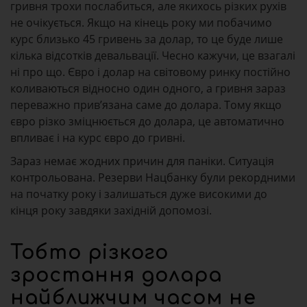
гривня трохи послабиться, але якихось різких рухів
не очікується. Якщо на кінець року ми побачимо
курс близько 45 гривень за долар, то це буде лише
кілька відсотків девальвації. Чесно кажучи, це взагалі
ні про що. Євро і долар на світовому ринку постійно
коливаються відносно один одного, а гривня зараз
переважно прив’язана саме до долара. Тому якщо
євро різко зміцнюється до долара, це автоматично
впливає і на курс євро до гривні.
Зараз немає жодних причин для паніки. Ситуація
контрольована. Резерви Нацбанку були рекордними
на початку року і залишаться дуже високими до
кінця року завдяки західній допомозі.
Тобто різкого
зростання долара
найближчим часом не