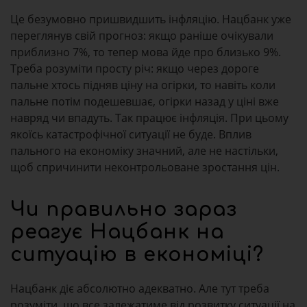
Це безумовно пришвидшить інфляцію. Нацбанк уже
переглянув свій прогноз: якщо раніше очікували
приблизно 7%, то тепер мова йде про близько 9%.
Треба розуміти просту річ: якщо через дороге
пальне хтось підняв ціну на огірки, то навіть коли
пальне потім подешевшає, огірки назад у ціні вже
навряд чи впадуть. Так працює інфляція. При цьому
якоїсь катастрофічної ситуації не буде. Вплив
пального на економіку значний, але не настільки,
щоб спричинити неконтрольоване зростання цін.
Чи правильно зараз
реагує Нацбанк на
ситуацію в економіці?
Нацбанк діє абсолютно адекватно. Але тут треба
розуміти, що все залежатиме від розвитку ситуації на