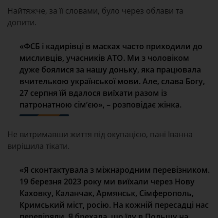
Найтяжче, за її словами, було через облави та
допити.
«ФСБ і кадирівці в масках часто приходили до
мисливців, учасників АТО. Ми з чоловіком
дуже боялися за нашу доньку, яка працювала
вчителькою української мови. Але, слава Богу,
27 серпня їй вдалося виїхати разом із
патронатною сім’єю», – розповідає жінка.
Не витримавши життя під окупацією, пані Іванна
вирішила тікати.
«Я сконтактувала з міжнародним перевізником.
19 березня 2023 року ми виїхали через Нову
Каховку, Каланчак, Армянськ, Сімферополь,
Кримський міст, росію. На кожній пересадці нас
перевіряли. Я брехала, що їду в Польщу на