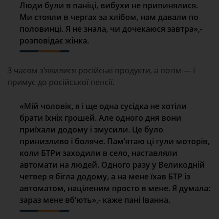
Люди були в паніці, вибухи не припинялися.
Ми стояли в чергах за хлібом, нам давали по
половинці. Я не знала, чи дочекаюся завтра»,-
розповідає жінка.
З часом з’явилися російські продукти, а потім — і
примус до російської пенсії.
«Мій чоловік, я і ще одна сусідка не хотіли
брати їхніх грошей. Але одного дня вони
приїхали додому і змусили. Це було
принизливо і боляче. Пам’ятаю ці гули моторів,
коли БТРи заходили в село, наставляли
автомати на людей. Одного разу у Великодній
четвер я бігла додому, а на мене їхав БТР із
автоматом, націленим просто в мене. Я думала:
зараз мене вб’ють»,- каже пані Іванна.