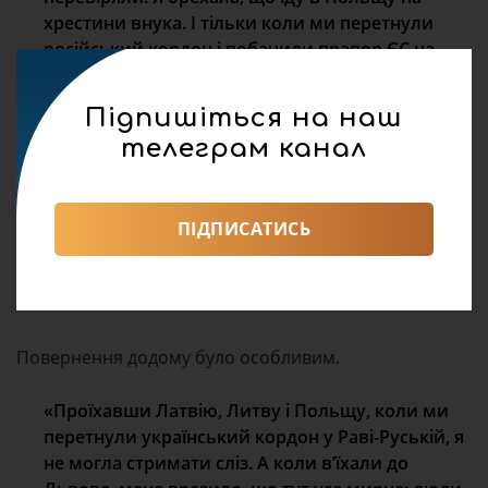
хрестини внука. І тільки коли ми перетнули
російський кордон і побачили прапор ЄС на
латвійському пункті — тоді вперше за багато
місяців змогли вільно дихати. Ми плакали,
Підпишіться на наш
кричали “Слава Україні!”, ми були вільні»,-зі
телеграм канал
сльозами на очах розповідає пані Іванна.
ПІДПИСАТИСЬ
Повернення додому було особливим.
«Проїхавши Латвію, Литву і Польщу, коли ми
перетнули український кордон у Раві-Руській, я
не могла стримати сліз. А коли в’їхали до