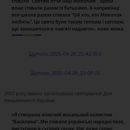
співати “Святий отче наш Миколаю”, щоби
вони співали разом із батьками. А наприкінці
вся школа разом співала “Ой хто, хто Миколая
любить”. Це свято було таким теплим і світлим,
що залишилося в пам’яті надовго»,- каже жінка.
2007 року Іванна організувала святкування Дня
Незалежності України.
«Я створила жіночий вокальний колектив
“Василина”. Ми співали українські народні пісні,
виступали в сусідніх селах. Нас дуже гарно