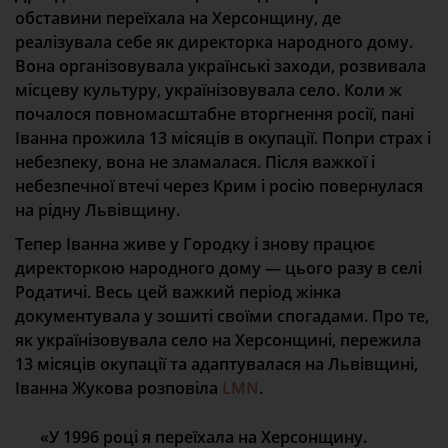
обставини переїхала на Херсонщину, де
реалізувала себе як директорка народного дому.
Вона організовувала українські заходи, розвивала
місцеву культуру, українізовувала село. Коли ж
почалося повномасштабне вторгнення росії, пані
Іванна прожила 13 місяців в окупації. Попри страх і
небезпеку, вона не зламалася. Після важкої і
небезпечної втечі через Крим і росію повернулася
на рідну Львівщину.
Тепер Іванна живе у Городку і знову працює
директоркою народного дому — цього разу в селі
Родатичі. Весь цей важкий період жінка
документувала у зошиті своїми спогадами. Про те,
як українізовувала село на Херсонщині, пережила
13 місяців окупації та адаптувалася на Львівщині,
Іванна Жукова розповіла
LMN
.
«У 1996 році я переїхала на Херсонщину.