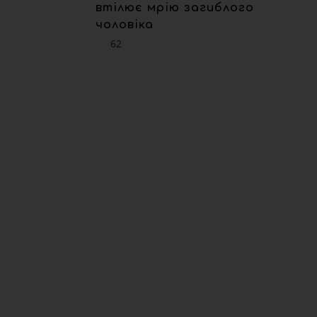
втілює мрію загиблого
чоловіка
62