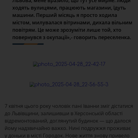
Львова, мене вразило, що тут усе мирне: люди
ходять вулицями, працюють магазини, їдуть
машини. Перший місяць я просто ходила
містом, милувалася вітринами, дихала вільним
повітрям. Це може зрозуміти лише той, хто
повернувся з окупації»,- говорить переселенка.
7 квітня цього року чоловік пані Іванни зміг дістатися
до Львівщини, залишивши в Херсонській області
відремонтований, доглянутий будинок — що далося
йому надзвичайно важко. Нині подружжя проживає
у доньки в місті Городок. Нове життя знову привело