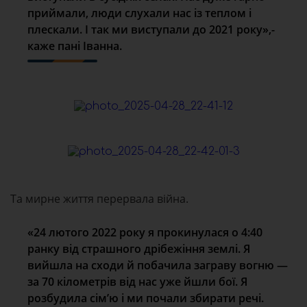
приймали, люди слухали нас із теплом і
плескали. І так ми виступали до 2021 року»,-
каже пані Іванна.
Та мирне життя перервала війна.
«24 лютого 2022 року я прокинулася о 4:40
ранку від страшного дрібежіння землі. Я
вийшла на сходи й побачила заграву вогню —
за 70 кілометрів від нас уже йшли бої. Я
розбудила сім’ю і ми почали збирати речі.