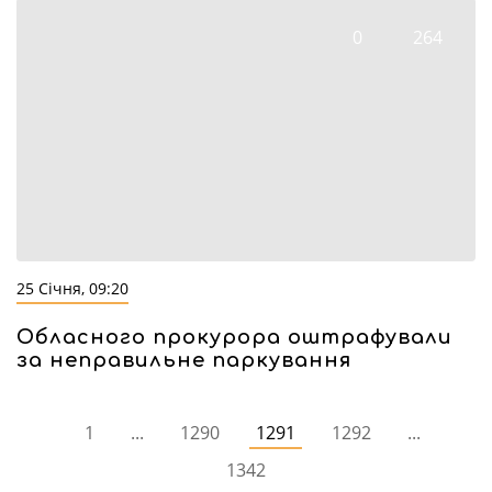
0
264
25 Січня, 09:20
Обласного прокурора оштрафували
за неправильне паркування
1
...
1290
1291
1292
...
1342