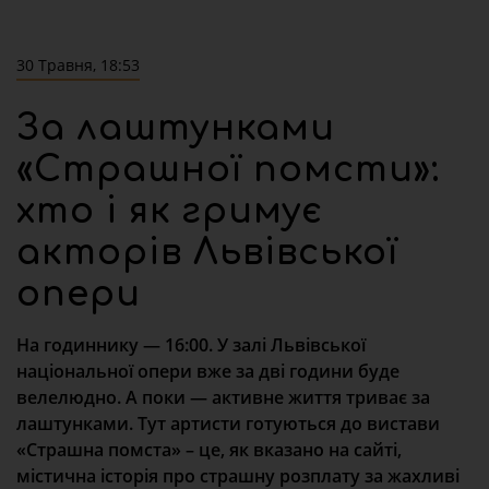
30 Травня, 18:53
За лаштунками
«Страшної помсти»:
хто і як гримує
акторів Львівської
опери
На годиннику — 16:00. У залі Львівської
національної опери вже за дві години буде
велелюдно. А поки — активне життя триває за
лаштунками. Тут артисти готуються до вистави
«Страшна помста» – це, як вказано на сайті,
містична історія про страшну розплату за жахливі