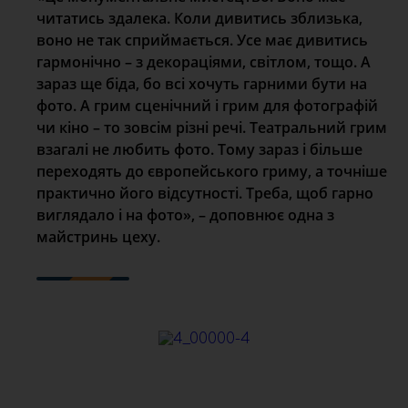
читатись здалека. Коли дивитись зблизька,
воно не так сприймається. Усе має дивитись
гармонічно – з декораціями, світлом, тощо. А
зараз ще біда, бо всі хочуть гарними бути на
фото. А грим сценічний і грим для фотографій
чи кіно – то зовсім різні речі. Театральний грим
взагалі не любить фото. Тому зараз і більше
переходять до європейського гриму, а точніше
практично його відсутності. Треба, щоб гарно
виглядало і на фото», – доповнює одна з
майстринь цеху.