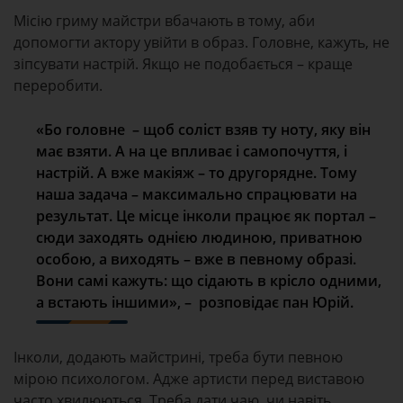
Місію гриму майстри вбачають в тому, аби
допомогти актору увійти в образ. Головне, кажуть, не
зіпсувати настрій. Якщо не подобається – краще
переробити.
«Бо головне – щоб соліст взяв ту ноту, яку він
має взяти. А на це впливає і самопочуття, і
настрій. А вже макіяж – то другорядне. Тому
наша задача – максимально спрацювати на
результат. Це місце інколи працює як портал –
сюди заходять однією людиною, приватною
особою, а виходять – вже в певному образі.
Вони самі кажуть: що сідають в крісло одними,
а встають іншими», – розповідає пан Юрій.
Інколи, додають майстрині, треба бути певною
мірою психологом. Адже артисти перед виставою
часто хвилюються. Треба дати чаю, чи навіть