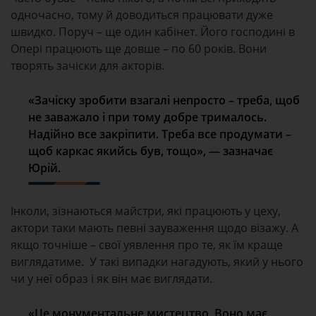
одночасно, тому й доводиться працювати дуже
швидко. Поруч – ще один кабінет. Його господині в
Опері працюють ще довше – по 60 років. Вони
творять зачіски для акторів.
«Зачіску зробити взагалі непросто – треба, щоб
не заважало і при тому добре трималось.
Надійно все закріпити. Треба все продумати –
щоб каркас якийсь був, тощо», — зазначає
Юрій.
Інколи, зізнаються майстри, які працюють у цеху,
актори таки мають певні зауваження щодо візажу. А
якщо точніше – свої уявлення про те, як їм краще
виглядатиме. У такі випадки нагадують, який у нього
чи у неї образ і як він має виглядати.
«Це монументальне мистецтво. Воно має