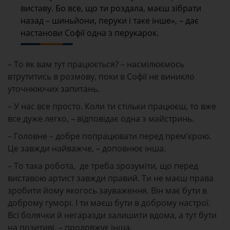
виставу. Бо все, що ти роздала, маєш зібрати
назад – шиньйони, перуки і таке інше», – дає
настанови Софії одна з перукарок.
– То як вам тут працюється? – насмілюємось
втрутитись в розмову, поки в Софії не виникло
уточнюючих запитань.
– У нас все просто. Коли ти стільки працюєш, то вже
все дуже легко, – відповідає одна з майстринь.
– Головне – добре попрацювати перед прем’єрою.
Це завжди найважче, – доповнює інша.
– То така робота, де треба зрозуміти, що перед
виставою артист завжди правий. Ти не маєш права
зробити йому якогось зауваження. Він має бути в
доброму гуморі. І ти маєш бути в доброму настрої.
Всі болячки й негаразди залишити вдома, а тут бути
на позитиві, – продовжує інша.