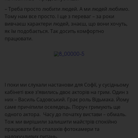
– Треба просто любити людей. А ми людей любимо.
Тому нам все просто. І ще з переваг – за роки
вивчаєш характери людей, знаєш, що вони хочуть,
як їм подобається. Так досить комфортно
працювати.
І поки ми слухали настанови для Софії, у сусідньому
кабінеті вже з’явились двоє акторів на грим. Один з
них – Василь Садовський. Грає роль Відьмака. Йому
саме причіпили оселедець. Поруч гримують ще
одного актора. Часу до початку вистави – обмаль.
Тож ми вирішили залишити майстрів спокійно
працювати без спалахів фотокамери та
надокучливих питань.