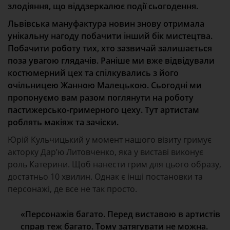
злодіяння, що віддзеркалює події сьогодення.
Львівська мануфактура новин знову отримала
унікальну нагоду побачити інший бік мистецтва.
Побачити роботу тих, хто зазвичай залишається
поза увагою глядачів. Раніше ми вже відвідували
костюмерний цех та спілкувались з його
очільницею Жанною Малецькою. Сьогодні ми
пропонуємо вам разом поглянути на роботу
пастижерсько-гримерного цеху. Тут артистам
роблять макіяж та зачіски.
Юрій Кульчицький у момент нашого візиту гримує
акторку Дар’ю Литовченко, яка у виставі виконує
роль Катерини. Щоб нанести грим для цього образу,
достатньо 10 хвилин. Однак є інші постановки та
персонажі, де все не так просто.
«Персонажів багато. Перед виставою в артистів
справ теж багато. Тому затягувати не можна.