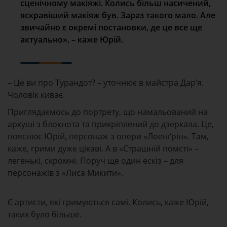
сценічному макіяжі. Колись більш насичений,
яскравіший макіяж був. Зараз такого мало. Але
звичайно є окремі постановки, де це все ще
актуально», – каже Юрій.
– Це ви про Турандот? – уточнює в майстра Дар’я.
Чоловік киває.
Приглядаємось до портрету, що намальований на
аркуші з блокнота та прикріплений до дзеркала. Це,
пояснює Юрій, персонаж з опери «Лоенґрін». Там,
каже, грими дуже цікаві. А в «Страшній помсті» –
легенькі, скромні. Поруч ще один ескіз – для
персонажів з «Лиса Микити».
Є артисти, які гримуються самі. Колись, каже Юрій,
таких було більше.