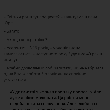
– Скільки років тут працюєте? – запитуємо в пана
Юрія.
– Багато.
– А якщо конкретніше?
– Усе життя… З 19 років, – чоловік знову
замислюється, – наступного року буде вже 40 років,
як я тут.
Нахабно дозволяємо собі запитати, чи не набридла
одна й та ж робота. Чоловік лише спокійно
усміхається.
«У дитинстві я не знав про таку професію. Але
дуже любив малювати. Ця робота мені
подобається за спілкування. Але я люблю не
так, як зараз, говорити, а більше слухати», –