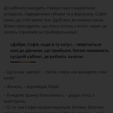
До кабінету заходить старша пані з акуратною
укладкою, підведеними губами та у фартушку. Софія
каже, що собі взяла теж. Щоб все, як книжка пише.
Жінки пригадують, що хтось когось з колег через це
колись сприйняв за прибиральницю.
«Добре, Софія, ходи в ту хату», – звертається
пані до дівчини, що прийшла. Хатою називають
сусідній кабінет, де роблять зачіски.
– Що в нас завтра?, – питає, перш ніж виходити, пані
колег.
– Жизель, – відповідає Юрій.
– В неділю зранку Білосніжка є, – додає хтось з
майстринь.
– О, то там Софія напрактикується. Котики, білочки,