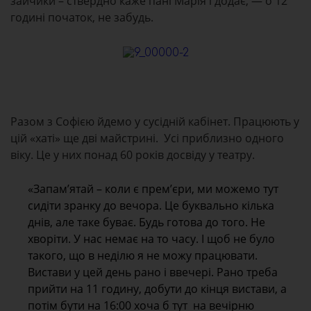
зайчики – ствердно каже пані Марія і додає, — о 12
годині початок, не забудь.
Разом з Софією йдемо у сусідній кабінет. Працюють у
цій «хаті» ще дві майстрині. Усі приблизно одного
віку. Це у них понад 60 років досвіду у театру.
«Запам’ятай – коли є прем’єри, ми можемо тут
сидіти зранку до вечора. Це буквально кілька
днів, але таке буває. Будь готова до того. Не
хворіти. У нас немає на то часу. І щоб не було
такого, що в неділю я не можу працювати.
Вистави у цей день рано і ввечері. Рано треба
прийти на 11 годину, добути до кінця вистави, а
потім бути на 16:00 хоча б тут на вечірню