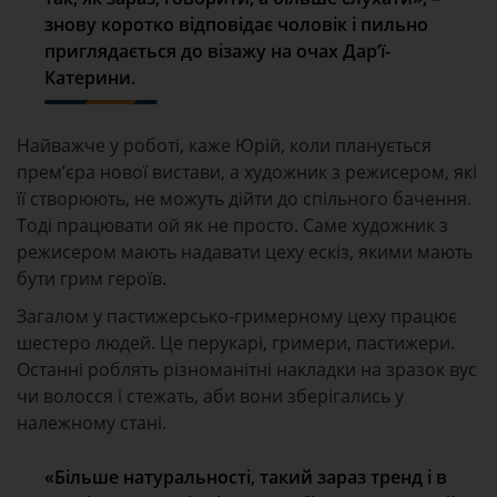
знову коротко відповідає чоловік і пильно
приглядається до візажу на очах Дар’ї-
Катерини.
Найважче у роботі, каже Юрій, коли планується
прем’єра нової вистави, а художник з режисером, які
її створюють, не можуть дійти до спільного бачення.
Тоді працювати ой як не просто. Саме художник з
режисером мають надавати цеху ескіз, якими мають
бути грим героїв.
Загалом у пастижерсько-гримерному цеху працює
шестеро людей. Це перукарі, гримери, пастижери.
Останні роблять різноманітні накладки на зразок вус
чи волосся і стежать, аби вони зберігались у
належному стані.
«Більше натуральності, такий зараз тренд і в