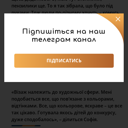
пензилики ще. То я так зібрала, що було під
руками. Тож люди по-різному хочуть – комусь
певно зовсім трішки того гриму треба. О, ще
тапочки собі перевзутись взяла. Ну бо в салоні
Підпишіться на наш
то я звикла перевзуватись, мені душно так», –
телеграм канал
міркує вслух Софія.
Дівчина планує працювати тут. Зараз проходить
ПІДПИСАТИСЬ
стажування. Паралельно – продовжує робити
мейкапи у салоні краси. Питаємо, чому вирішила
працювати тут.
«Візаж належить до художньої сфери. Мені
подобається все, що пов’язане з кольорами,
відтінками. Все, що кольорове, яскраве – це все
так цікаво. Готувала якось дітей до конкурсу,
дуже сподобалось», – ділиться Софія.