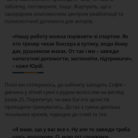
таблетку, поговорити, тощо. Жартують, що є
своєрідним комплексним центром реабілітації та
психологічної допомоги для акторів.
«Нашу роботу можна порівняти зі спортом. Як
ото тренер чекає боксера в кутику, води йому
дає, рушником махає. От так і ми – завжди
напоготові допомогти, заспокоїти, підтримати»,
– каже Юрій.
Поки ми спілкуємось, до кабінету заходить Софія –
дівчина у літній сукні з рудим волоссям на вигляд
років 25. Перепитує, чи вже багато артистів
приходили гримуватись. Дістає з сумки декілька
тональних кремів, підводки до очей та тіні.
«Я знаю, що у вас все є. Ну але то завжди треба
щось додаткове. О, маю тут спонжики,