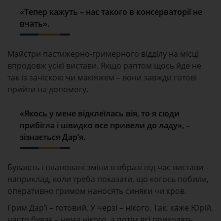
«Тепер кажуть – нас такого в консерваторії не
вчать».
Майстри пастижерно-гримерного відділу на місці
впродовж усієї вистави. Якщо раптом щось йде не
так із зачіскою чи макіяжем – вони завжди готові
прийти на допомогу.
«Якось у мене відклеїлась вія, то я сюди
прибігла і швидко все привели до ладу», –
зізнається Дар’я.
Бувають і плановані зміни в образі під час вистави –
наприклад, коли треба показати, що когось побили,
оперативно гримом наносять синяки чи кров.
Грим Дар’ї – готовий. У черзі – нікого. Так, каже Юрій,
часто буває – нема нікого, а потім всі приходять