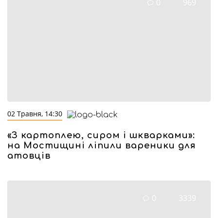
0
969
02 Травня, 14:30
«З картоплею, сиром і шкварками»:
на Мостищині ліпили вареники для
атовців
0
3339