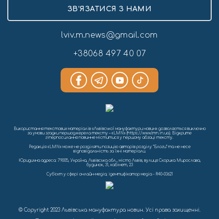
ЗВ’ЯЗАТИСЯ З НАМИ
lviv.m.news@gmail.com
+38068 497 40 07
Використання текстових матеріалів «Львівської мануфактури новин» дозволяється виключно
за умови згадки першоджерела тексту – «LMN» (https://www.lmn.in.ua). Відкрите
гіперпосилання повинне міститися у першому абзаці тексту.
Редакція «LMN» може не розділяти позицію авторів розділу “Блоги” та не несе
відповідальність за їхні матеріали.
Юридична адреса: 79005, Україна, Львівська обл., місто Львів, вулиця Скорика Мирослава,
будинок, 31, кабінет, 23
Cуб'єкт у сфері онлайн-медіа; ідентифікатор медіа - R40-03621
© Copyright 2023 Львівська мануфактура новин. Усі права захищенні.